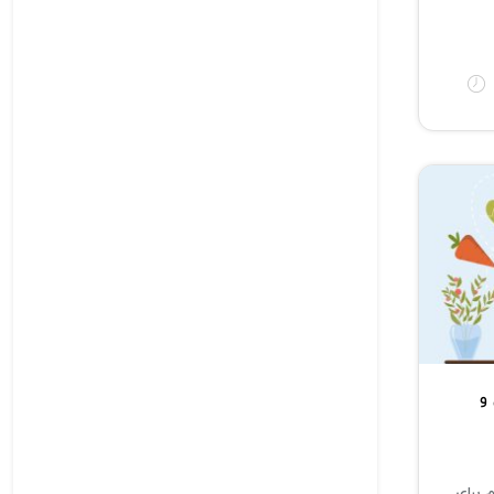
و
 برای