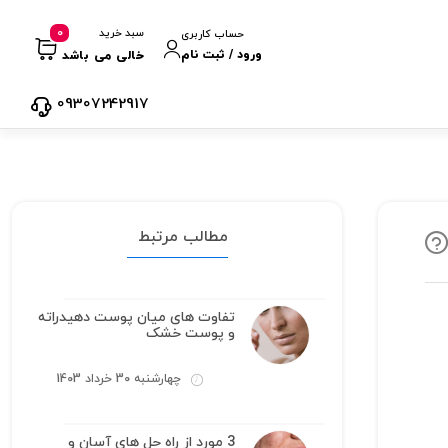
0
سبد خرید
حساب کاربری
ورود / ثبت نام
خالی می باشد
09307242917
مطالب مرتبط
تفاوت های میان پوست دهیدراته
و پوست خشک
چهارشنبه 30 خرداد 1403
3 مورد از راه حل های آسان و