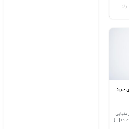
 خرید
دنیایی
ت ما […]