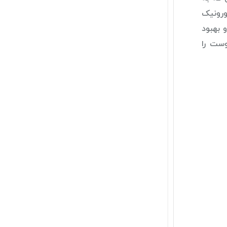
ورونیک
 بهبود
 مرطوب‌کننده‌های حاوی هیالورونیک اسید مانند کرم لاروش-پوزای هیالو B5 پوست را