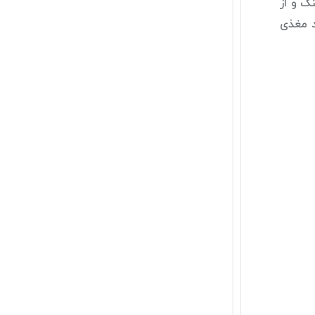
گ و از
د مغذی