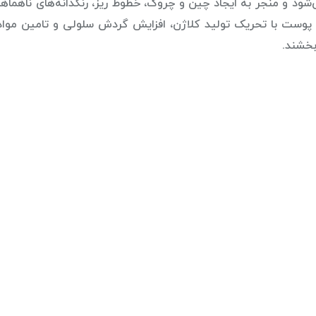
ود و منجر به ایجاد چین و چروک، خطوط ریز، رنگدانه‌های ناهماهن
وست با تحریک تولید کلاژن، افزایش گردش سلولی و تامین موا
بخشند.