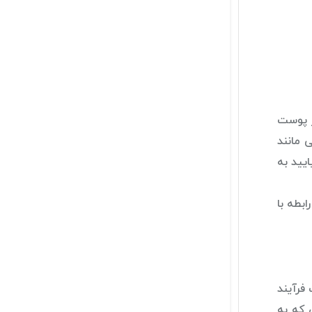
ز پوست
 مانند
یید به
بطه با
فرآیند
 که به