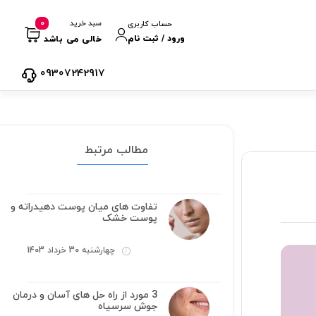
0
سبد خرید
حساب کاربری
ورود / ثبت نام
خالی می باشد
09307242917
مطالب مرتبط
تفاوت های میان پوست دهیدراته و
پوست خشک
چهارشنبه 30 خرداد 1403
3 مورد از راه حل های آسان و درمان
جوش سرسیاه