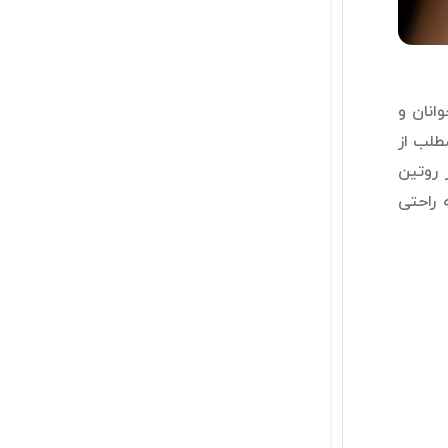
انان و
طلب از
 روتین
 راحتی