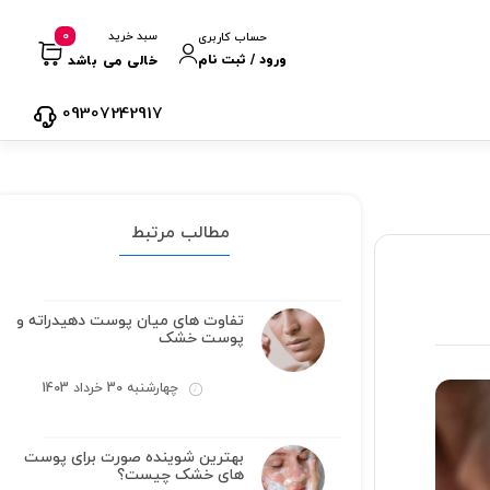
0
سبد خرید
حساب کاربری
ورود / ثبت نام
خالی می باشد
09307242917
مطالب مرتبط
تفاوت های میان پوست دهیدراته و
پوست خشک
چهارشنبه 30 خرداد 1403
بهترین شوینده صورت برای پوست
های خشک چیست؟