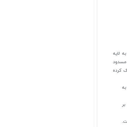
 به لایه
 مسدود
 را تحریک کرده
 به
بر
ست.