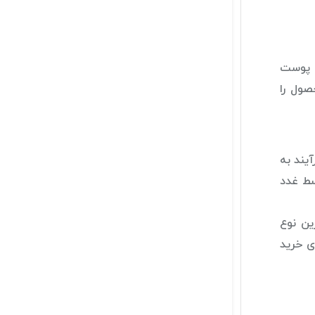
 پوست
صول را
رآیند به
سط غدد
ین نوع
ی خرید