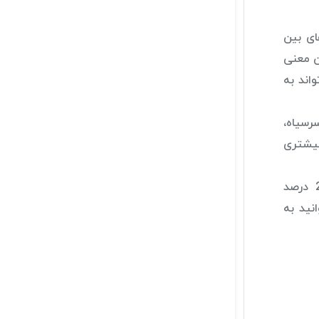
وندهای بین
ن معنی
اند به
سرسیاه،
بیشتری
هنگام انتخاب محصول حاوی سالیسیلیک اسید، به دنبال غلظت مناسب برای پوست خود باشید. برای شروع، غلظت 2 درصد
نید به