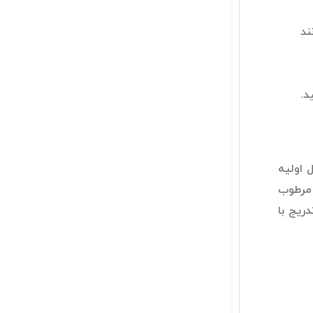
SPF مانند
د.
 اولیه
 مرطوب
ریج با