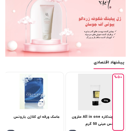
پیشنهاد اقتصادی
%50
کرم چندکاره All in one حلزون
ماسک ورقه ای کلاژن بارونس
كوزاركس مینی 50 گرم