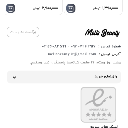
۲,۹۰۰,۰۰۰
۱,۳۹۰,۰۰۰
تومان
تومان
برگشت به بالا
شماره تماس :
09307242917 - 02166082599
آدرس ایمیل :
melisbeauty.ir@gmail.com
هفت روز هفته، ۲۴ ساعت شبانه‌روز پاسخگوی شما هستیم.
راهنمای خرید
لینک های سریع