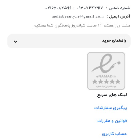
شماره تماس :
09307242917 - 02166082599
آدرس ایمیل :
melisbeauty.ir@gmail.com
هفت روز هفته، ۲۴ ساعت شبانه‌روز پاسخگوی شما هستیم.
راهنمای خرید
لینک های سریع
پیگیری سفارشات
قوانین و مقررات
حساب کاربری