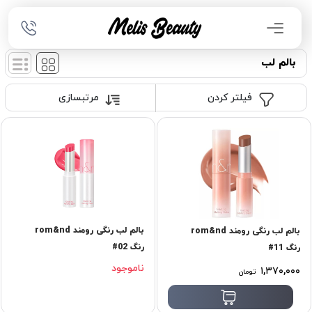
بالم لب
فیلتر کردن
مرتبسازی
بالم لب رنگی رومند rom&nd
بالم لب رنگی رومند rom&nd
رنگ 02#
رنگ 11#
ناموجود
۱,۳۷۰,۰۰۰
تومان