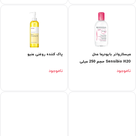
میسلارواتر بایودرما مدل
پاک کننده روغنی منیو
Sensibio H2O حجم 250 میلی
لیتر
ناموجود
ناموجود