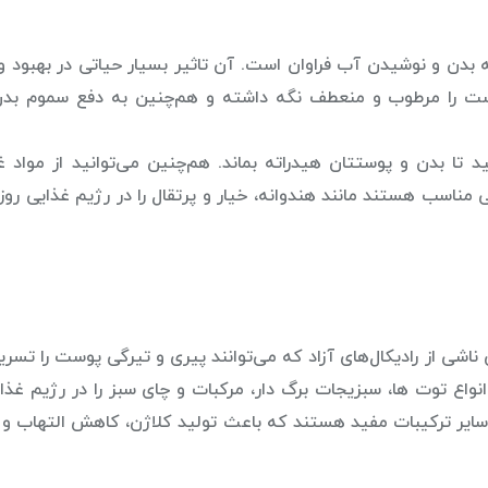
ه بدن و نوشیدن آب فراوان است. آن تاثیر بسیار حیاتی در بهبود
ست را مرطوب و منعطف نگه داشته و هم‌چنین به دفع سموم ب
م‌ترین حالت ۸ لیوان آب بنوشید تا بدن و پوستتان هیدراته بماند. هم‌چنین می‌توانید از موا
مناسب هستند مانند هندوانه، خیار و پرتقال را در رژیم غذایی روزا
اشی از رادیکال‌های آزاد که می‌توانند پیری و تیرگی پوست را تسریع
نواع توت ها، سبزیجات برگ دار، مرکبات و چای سبز را در رژیم غذا
ذاها حاوی ویتامین های A، C و E به همراه سایر ترکیبات مفید هستند که باعث تولید کلاژن، کاهش التها