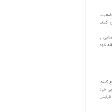
 وضعیت
دن کمک
د غذایی و
نه خود
 کنند،
یی خود
ب و افزایش