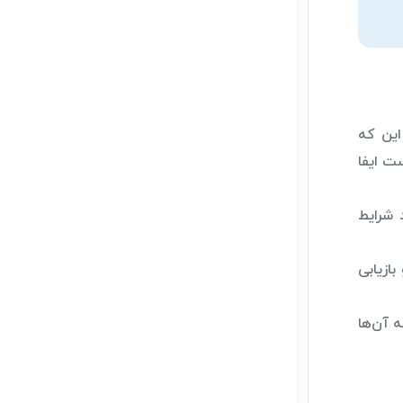
این که
ت ایفا
 شرایط
ازیابی
 آن‌ها