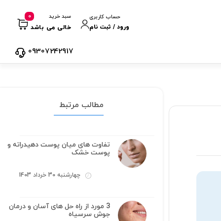
0
سبد خرید
حساب کاربری
ورود / ثبت نام
خالی می باشد
09307242917
مطالب مرتبط
تفاوت های میان پوست دهیدراته و
پوست خشک
چهارشنبه 30 خرداد 1403
3 مورد از راه حل های آسان و درمان
جوش سرسیاه