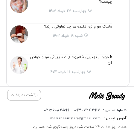
چیست؟
چهارشنبه 23 خرداد 1403
ماسک مو و نرم کننده ها چه تفاوتی دارند؟
شنبه 19 خرداد 1403
5 مورد از بهترین شامپوهای ضد ریزش مو و خواص
آن
چهارشنبه 16 خرداد 1403
برگشت به بالا
شماره تماس :
09307242917 - 02166082599
آدرس ایمیل :
melisbeauty.ir@gmail.com
هفت روز هفته، ۲۴ ساعت شبانه‌روز پاسخگوی شما هستیم.