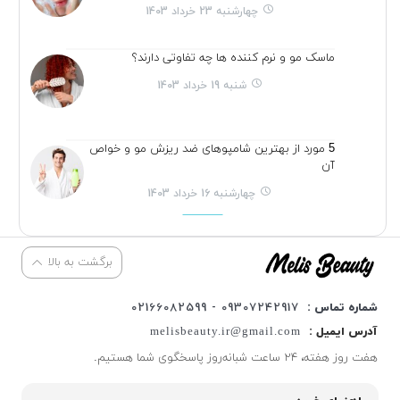
چهارشنبه 23 خرداد 1403
ماسک مو و نرم کننده ها چه تفاوتی دارند؟
شنبه 19 خرداد 1403
5 مورد از بهترین شامپوهای ضد ریزش مو و خواص
آن
چهارشنبه 16 خرداد 1403
برگشت به بالا
شماره تماس :
09307242917 - 02166082599
آدرس ایمیل :
melisbeauty.ir@gmail.com
هفت روز هفته، ۲۴ ساعت شبانه‌روز پاسخگوی شما هستیم.