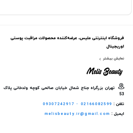
فروشگاه اینترنتی ملیس، عرضه‌کننده محصولات مراقبت پوستی
اوریجینال
نمایش بیشتر
تهران بزرگراه جناح شمال خیابان صالحی کوچه ولدخانی پلاک
53
تلفن :
09307242917 - 02166082599
ایمیل :
melisbeauty.ir@gmail.com