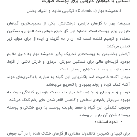
آشنایی با گیاهان دارویی برای پوست صورت
همیشه بهار (Calendula): ترکیبی ملایم و التیام بخش
همیشه بهار با گل‌های نارنجی درخشانش، یکی از محبوب‌ترین گیاهان
دارویی برای پوست است. عصاره این گل حاوی خواص ضد التهابی، تسکین
دهنده و ترمیم کننده است که آن را به گزینه‌ای ایده‌آل برای موارد زیر
تبدیل می‌کند:
آرامش بخشیدن به پوست‌های تحریک پذیر: همیشه بهار به دلیل ملایم
بودن، گزینه‌ای عالی برای تسکین سوزش، قرمزی و خارش ناشی از اگزما،
پسوریازیس و حساسیت‌های پوستی است.
درمان آکنه: خاصیت ضد باکتریایی این گیاه به مبارزه با باکتری‌های مولد
آکنه کمک کرده و روند بهبودی را تسریع می‌بخشد.
ترمیم زخم و جای زخم: همیشه بهار با خاصیت بازسازی کنندگی خود، به
بهبود سریع‌تر زخم‌های سطحی و کاهش ظاهر شدن جای زخم کمک می‌کند.
مرطوب کنندگی: این گیاه با حفظ رطوبت پوست، به رفع خشکی و پوسته
پوسته شدن آن یاری می‌رساند.
نحوه استفاده:
برای تهیه‌ی کمپرس کالاندولا، مقداری از گل‌های خشک شده را در آب جوش