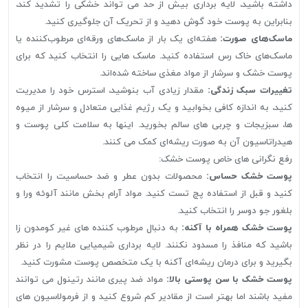
داشته باشید، لایه برداری بیش از حد می تواند خشکی را تشدید کند،
بنابراین به پوست خود گوش دهید و از تحریک آن جلوگیری کنید.
ماسک‌های صورت:
هفته‌ای یک بار از ماسک‌های ورقه‌ای مرطوب‌کننده یا
ماسک‌های خاک رس استفاده کنید. ماسک هایی را انتخاب کنید که برای
پوست خشک و سرشار از مواد مغذی ساخته شده‌اند.
تغییرات سبک زندگی:
مقدار زیادی آب بنوشید، استرس خود را مدیریت
کنید، به اندازه کافی بخوابید و یک رژیم غذایی متعادل و سرشار از میوه
ها، سبزیجات و چربی های سالم بخورید. اینها به سلامت کلی پوست و
هیدراتاسیون آن به صورت ریشه‌ای کمک می کنند.
رفع نگرانی های خاص پوست خشک:
پوست خشک حساس:
محصولات بدون عطر و ضد حساسیت را انتخاب
کنید و قبل از استفاده پچ تست کنید. مواد آرام بخش مانند آلوئه ورا و
بلغور جو دوسر را انتخاب کنید.
پوست خشک همراه با آکنه:
به دنبال مرطوب کننده های غیر کومدون زا
باشید که منافذ را مسدود نکنند. لایه برداری شیمیایی ملایم را در نظر
بگیرید و برای درمان ریشه‌ای آکنه با یک متخصص پوست مشورت کنید.
پوست خشک با سن پوستی بالا:
مواد ضد پیری مانند رتینول می توانند
مفید باشند اما بهتر است از مقادیر کم شروع کنید و از فرمولاسیون های