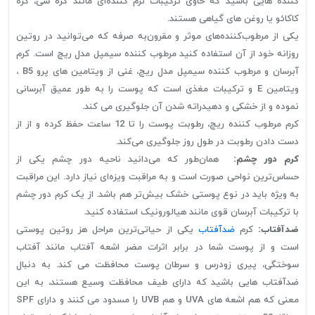
کننده هایی باشید که حاوی ترکیبات نرم کننده‌ای مانند کره شی، کره
کاکائو یا روغن های گیاهی هستند.
یکی از مرطوب‌کننده‌های موثر و مقرون‌به صرفه که می‌توانید در روتین
روزانه خود از آن استفاده کنید مرطوب کننده سیمپل مدل ریچ است. کرم
آبرسان و مرطوب کننده سیمپل مدل ریچ، غنی از ویتامین های پرو B5 ،
ویتامین E و ترکیبات مغذی است که پوست را به طور عمیق آبرسانی
نموده و از خشکی و دهیدراته شدن آن جلوگیری می کند.
کرم مرطوب کننده ریچ، رطوبت پوست را تا 12 ساعت حفظ کرده و از از
دست دادن رطوبت در طول روز جلوگیری می‌کند.
کرم دور چشم:
همان‌طور که می‌دانید ناحیه دور چشم یکی از
حساس‌ترین نواحی صورت است و به مراقبت ویزه‌ای نیاز دارد. این مراقبت
به ویژه باید در نوع پوستی خشک بیش‌تر هم باشد. از یک کرم دور چشم
با ترکیبات آبرسان قوی مانند هیالورونیک استفاده کنید.
ضدآفتاب:
کرم
ضدآفتاب
یکی از حیاتی‌ترین مراحل هز روتین پوستی
است و از پوست شما در برابر اثرات مضر اشعه آفتاب مانند آفتاب
سوختگی، پیری زودرس و سرطان پوست محافظت می کند. به دنبال
ضدآفتاب هایی باشید که دارای طیف محافظت وسیع هستند، به این
معنی که هم اشعه های UVA و هم UVB را مسدود می کنند و دارای SPF