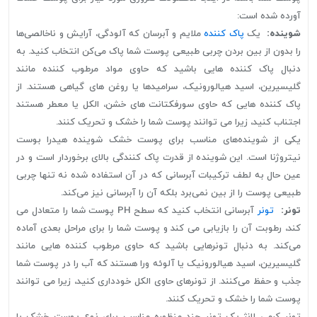
آورده شده است:
شوینده:
یک
پاک کننده
ملایم و آبرسان که آلودگی، آرایش و ناخالصی‌ها
را بدون از بین بردن چربی طبیعی پوست شما پاک می‌کن انتخاب کنید. به
دنبال پاک کننده هایی باشید که حاوی مواد مرطوب کننده مانند
گلیسیرین، اسید هیالورونیک، سرامیدها یا روغن های گیاهی هستند. از
پاک کننده هایی که حاوی سورفکتانت های خشن، الکل یا معطر هستند
اجتناب کنید، زیرا می توانند پوست شما را خشک و تحریک کنند.
یکی از شوینده‌های مناسب برای پوست خشک شوینده هیدرا بوست
نیتروژنا است. این شوینده از قدرت پاک کنندگی بالای برخوردار است و در
عین حال به لطف ترکیبات آبرسانی که در‌ آن استفاده شده نه تنها چربی
طبیعی پوست را از بین نمی‌برد بلکه آن را آبرسانی نیز می‌کند.
تونر:
تونر
آبرسانی انتخاب کنید که سطح PH پوست شما را متعادل می
کند، رطوبت آن را بازیابی می کند و پوست شما را برای مراحل بعدی آماده
می‌کند. به دنبال تونرهایی باشید که حاوی مرطوب کننده هایی مانند
گلیسیرین، اسید هیالورونیک یا آلوئه ورا هستند که آب را در پوست شما
جذب و حفظ می‌کنند. از تونرهای حاوی الکل خودداری کنید، زیرا می توانند
پوست شما را خشک و تحریک کنند.
تونر کرمی لانژ یک تونر چند منظوره مناسب برای نوع پوست خشک با