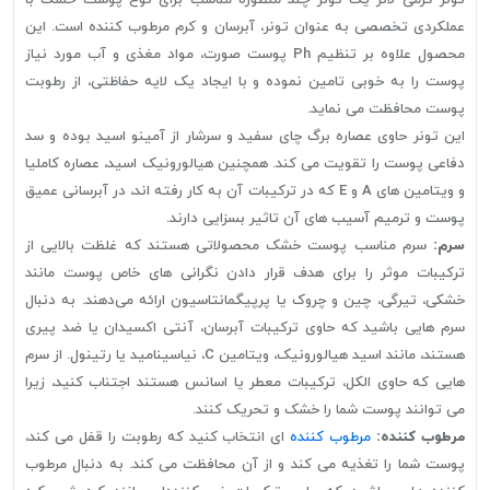
عملکردی تخصصی به عنوان تونر، آبرسان و کرم مرطوب کننده است. این
محصول علاوه بر تنظیم Ph پوست صورت، مواد مغذی و آب مورد نیاز
پوست را به خوبی تامین نموده و با ایجاد یک لایه حفاظتی، از رطوبت
پوست محافظت می نماید.
این تونر حاوی عصاره برگ چای سفید و سرشار از آمینو اسید بوده و سد
دفاعی پوست را تقویت می کند. همچنین هیالورونیک اسید، عصاره کاملیا
و ویتامین های A و E که در ترکیبات آن به کار رفته اند، در آبرسانی عمیق
پوست و ترمیم آسیب های آن تاثیر بسزایی دارند.
سرم:
سرم مناسب پوست خشک محصولاتی هستند که غلظت بالایی از
ترکیبات موثر را برای هدف قرار دادن نگرانی های خاص پوست مانند
خشکی، تیرگی، چین و چروک یا پرپیگمانتاسیون ارائه می‌دهند. به دنبال
سرم هایی باشید که حاوی ترکیبات آبرسان، آنتی اکسیدان یا ضد پیری
هستند، مانند اسید هیالورونیک، ویتامین C، نیاسینامید یا رتینول. از سرم
هایی که حاوی الکل، ترکیبات معطر یا اسانس هستند اجتناب کنید، زیرا
می توانند پوست شما را خشک و تحریک کنند.
مرطوب کننده:
مرطوب کننده
ای انتخاب کنید که رطوبت را قفل می کند،
پوست شما را تغذیه می کند و از آن محافظت می کند. به دنبال مرطوب