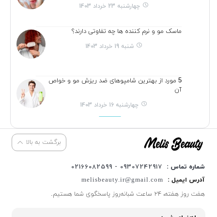
چهارشنبه 23 خرداد 1403
ماسک مو و نرم کننده ها چه تفاوتی دارند؟
شنبه 19 خرداد 1403
5 مورد از بهترین شامپوهای ضد ریزش مو و خواص
آن
چهارشنبه 16 خرداد 1403
برگشت به بالا
شماره تماس :
09307242917 - 02166082599
آدرس ایمیل :
melisbeauty.ir@gmail.com
هفت روز هفته، ۲۴ ساعت شبانه‌روز پاسخگوی شما هستیم.