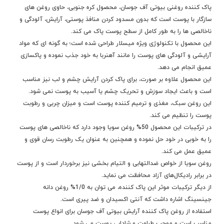
پاک کننده روغنی بیوتی آف جوسان، محصول کره جنوبی، حاوی روغن های
سازگار با پوست است که بدون مسدود کردن منافذ پوستی، آرایش، آلودگی و
ناخالصی ها را به طور کامل از سطح پوست پاک می کند.
این محصول با تکنولوژی ویژه میسلار طراحی شده است؛ به گونه ای که مواد
آرایشی و آلودگی ‌های پوست را مانند آهنربا به خود جذب نموده و پاکسازی
عمیق انجام می دهد.
این محصول علاوه بر صورت، برای پاک کردن آرایش چشم و لب نیز مناسب
است و باعث ایجاد سوزش و تحریک چشم یا آسیب به پوست نمی شود.
این روغن سبک، مغذی و ترمیم کننده پوست است و میزان چربی و رطوبت
پوست را تنظیم می کند.
در ترکیبات این محصول 50% روغن سویا وجود دارد که ناخالصی های پوست
را به خوبی در خود حل نموده و همچنین به عنوان یک رطوبت رسان قوی و
عمیق عمل می کند.
روغن سویا از خواص ضدالتهابی و التیام بخشی نیز برخوردار است و از پوست
در برابر رادیکال‌های آزاد محافظت می نماید.
از دیگر ترکیبات موثر این پاک کننده، می توان به 1/0% روغن دانه
جینسینگ اشاره داشت که آنتی اکسیدان و ضد پیری است.
استفاده از روغن پاک کننده آرایش بیوتی آف جوسان برای انواع پوست
مناسب است و موجب طراوت و شادابی پوست می شود.