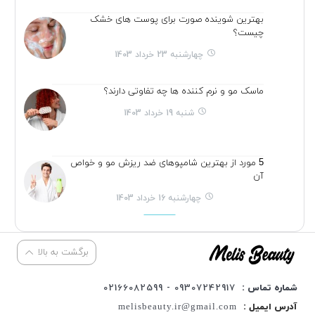
بهترین شوینده صورت برای پوست های خشک
چیست؟
چهارشنبه 23 خرداد 1403
ماسک مو و نرم کننده ها چه تفاوتی دارند؟
شنبه 19 خرداد 1403
5 مورد از بهترین شامپوهای ضد ریزش مو و خواص
آن
چهارشنبه 16 خرداد 1403
برگشت به بالا
شماره تماس :
09307242917 - 02166082599
آدرس ایمیل :
melisbeauty.ir@gmail.com