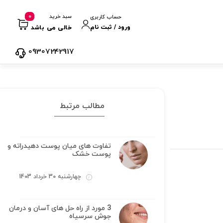
0
سبد خرید
حساب کاربری
ورود / ثبت نام
خالی می باشد
09307242917
مطالب مرتبط
تفاوت های میان پوست دهیدراته و
پوست خشک
چهارشنبه 30 خرداد 1403
3 مورد از راه حل های آسان و درمان
جوش سرسیاه