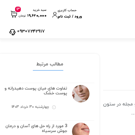
13
سبد خرید
حساب کاربری
۱۹,۶۲۰,۰۰۰
تومان
ورود / ثبت نام
09307242917
مطالب مرتبط
تفاوت های میان پوست دهیدراته و
پوست خشک
و مجله در ستون
چهارشنبه 30 خرداد 1403
…
3 مورد از راه حل های آسان و درمان
جوش سرسیاه