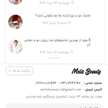
چهارشنبه 23 خرداد 1403
ماسک مو و نرم کننده ها چه تفاوتی دارند؟
شنبه 19 خرداد 1403
5 مورد از بهترین شامپوهای ضد ریزش مو و خواص
آن
چهارشنبه 16 خرداد 1403
برگشت به بالا
شماره تماس :
09307242917 - 02166082599
آدرس ایمیل :
melisbeauty.ir@gmail.com
هفت روز هفته، ۲۴ ساعت شبانه‌روز پاسخگوی شما هستیم.