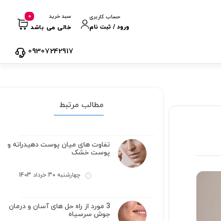
0
سبد خرید
حساب کاربری
ورود / ثبت نام
خالی می باشد
09307242917
مطالب مرتبط
تفاوت های میان پوست دهیدراته و
پوست خشک
چهارشنبه 30 خرداد 1403
3 مورد از راه حل های آسان و درمان
جوش سرسیاه