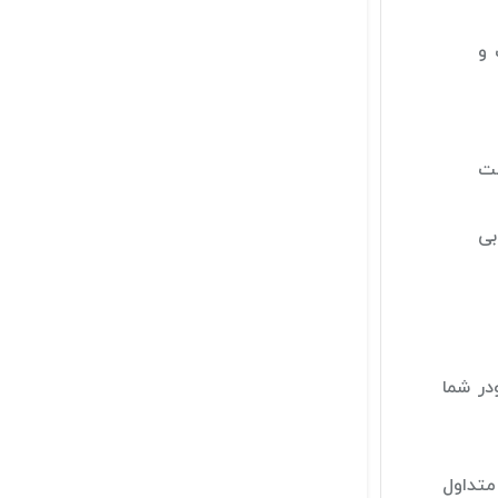
 و
ست
بی
در شما
متداول