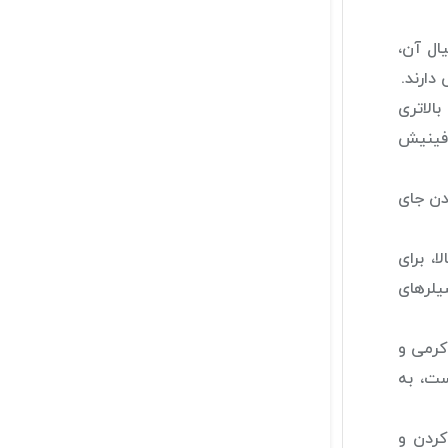
ال آن،
دارند.
الاتری
 فینیش
دن جای
، برای
یلرهای
کرمی و
ست، به
کردن و