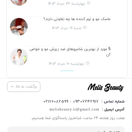
چهارشنبه 23 خرداد 1403
ماسک مو و نرم کننده ها چه تفاوتی دارند؟
شنبه 19 خرداد 1403
5 مورد از بهترین شامپوهای ضد ریزش مو و خواص
آن
چهارشنبه 16 خرداد 1403
برگشت به بالا
شماره تماس :
09307242917 - 02166082599
آدرس ایمیل :
melisbeauty.ir@gmail.com
هفت روز هفته، ۲۴ ساعت شبانه‌روز پاسخگوی شما هستیم.