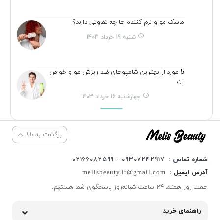
ماسک مو و نرم کننده ها چه تفاوتی دارند؟
شنبه 19 خرداد 1403
5 مورد از بهترین شامپوهای ضد ریزش مو و خواص
آن
چهارشنبه 16 خرداد 1403
برگشت به بالا
شماره تماس :
09307242917 - 02166082599
آدرس ایمیل :
melisbeauty.ir@gmail.com
هفت روز هفته، ۲۴ ساعت شبانه‌روز پاسخگوی شما هستیم.
راهنمای خرید