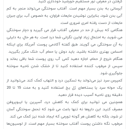
گرفتن در معرض نور مستقیم خورشید خودداری کنید.
آبرسانی به بدن بسیار مهم است. آفتاب سوختگی می‌تواند منجر به کم
آبی بدن شود، بنابراین نوشیدن مایعات فراوان، به خصوص آب، برای جبران
مایعات از دست رفته امری ضروری است.
هنگامی که بیش از حد در معرض آفتاب قرار می گیرید و دچار سوختگی
می شوید، به احتمال زیاد اولین نگرانی شما درد است. به هر حال، به دلیلی
به آن سوختگی می گویند. طبق گفته آکادمی پوست آمریکا، برای اینکه
احساس بهتری داشته باشید، باید دوش یا حمام آب خنک مکرر بگیرید.
هنگام خروج از حمام، اجازه دهید کمی آب روی پوست شما باقی بماند و
سپس از مرطوب کننده استفاده کنید تا از خشک شدن ناحیه سوخته
جلوگیری شود.
کمپرس سرد نیز می‌تواند به تسکین درد و التهاب کمک کند. می‌توانید از
یک حوله سرد یا بسته‌های ژل یخ استفاده کنید و به مدت 15 تا 20
دقیقه روی ناحیه آسیب دیده قرار دهید.
همچنین می توانید برای کمک به کاهش درد، آسپرین یا ایبوپروفن
مصرف کنید. این داروها نه تنها باعث می شود که تحمل سوختگی آسان
تر شود، بلکه به کاهش هر گونه تورمی که ایجاد شده نیز کمک می کند.
مرطوب نگه داشتن پوست آفتاب سوخته بسیار مهم است. از لوسیون‌ها