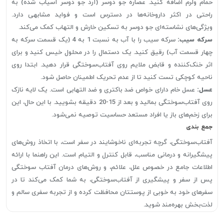
حمام ولرم اضافه کنید. عصاره جو دوسر (آرد جو دوسر آسیاب شده) به
راحتی در اکثر داروخانه‌ها در دسترس است و فواید مشابهی دارد.
ویژگی‌های نشاسته‌ای جو دوسر به تسکین خارش و التهاب کمک می‌کند.
سرکه سیب:
سرکه سیب را با آب به نسبت 1 به 4 (یک قسمت سرکه به
چهار قسمت آب) رقیق کنید. یک دستمال را در محلول خیس کنید و برای
اثر خنک‌کننده و قابض ملایم روی آفتاب‌سوختگی قرار دهید. ابتدا روی
ناحیه کوچکی تست کنید تا از عدم تحریک اطمینان حاصل شود.
عسل:
عسل خام دارای خواص ضد باکتری و ضد التهابی است. یک لایه نازک
روی آفتاب‌سوختگی بمالید و بعد از 15-20 دقیقه بشویید. با این حال، این
برای زخم‌های باز یا افراد مستعد حساسیت توصیه نمی‌شود.
جمع بندی
آفتاب‌سوختگی، گرچه تجربه‌ای ناخوشایند در سفر است، با اتخاذ روش‌های
پیشگیرانه و درمانی مناسب، قابل کنترل و التیام است. این راهنما با ارائه
اطلاعات جامع در خصوص علل، علائم، و روش‌های درمان آفتاب سوختگی
پس از سفر و پیشگیری از آفتاب‌سوختگی، به شما کمک می‌کند تا در
سفرهای خود به خوبی از پوستتان محافظت کرده و از تجربه سفری سالم و
لذت‌بخش بهره‌مند شوید.