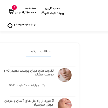
8
سبد خرید
حساب کاربری
۱۶,۱۹۰,۰۰۰
تومان
ورود / ثبت نام
09307242917
مطالب مرتبط
تفاوت های میان پوست دهیدراته و
پوست خشک
چهارشنبه 30 خرداد 1403
3 مورد از راه حل های آسان و درمان
جوش سرسیاه