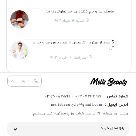
ماسک مو و نرم کننده ها چه تفاوتی دارند؟
شنبه 19 خرداد 1403
5 مورد از بهترین شامپوهای ضد ریزش مو و خواص
آن
چهارشنبه 16 خرداد 1403
برگشت به بالا
شماره تماس :
09307242917 - 02166082599
آدرس ایمیل :
melisbeauty.ir@gmail.com
هفت روز هفته، ۲۴ ساعت شبانه‌روز پاسخگوی شما هستیم.
راهنمای خرید