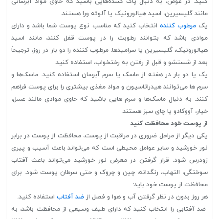
کنید. در عوض، به دنبال پاک کننده‌هایی باشید که حاوی مواد آبرسانی
مانند گلیسیرین، اسید هیالورونیک یا آلوئه ورا هستند.
یک
مرطوب کننده
انتخاب کنید که مناسب نوع پوست شما باشد و دارای
موادی باشد که بتوانند رطوبت را در پوست قفل کنند، مانند اسید
هیالورونیک، گلیسیرین یا سرامیدها. مرطوب کننده را دو بار در روز، ترجیحاً
بعد از شستشو و قبل از رفتن به رختخواب، استفاده کنید.
یک یا دو بار در هفته از ماسک یا سرم آبرسان استفاده کنید. ماسک‌ها و
سرم ها می‌توانند هیدراتاسیون و مواد مغذی بیشتری را برای پوست فراهم
کنند. به دنبال ماسک‌ها و سرم هایی باشید که حاوی موادی مانند عسل،
خیار، آووکادو یا چای سبز هستند.
از پوست خود محافظت کنید
یکی دیگر از مراحل ضروری در مراقبت از پوست، محافظت از پوست در برابر
نور خورشید و سایر عوامل محیطی است که می‌تواند باعث آسیب و پیری
زودرس شود. قرار گرفتن در معرض نور خورشید می‌تواند باعث آفتاب
سوختگی، التهاب، رنگدانه، چین و چروک و حتی سرطان پوست شود. برای
محافظت از پوست خود باید:
هر روز بدون در نظر گرفتن آب و هوا و فصل از
ضد آفتاب
استفاده کنید.
ضد آفتابی را انتخاب کنید که دارای طیف وسیعی از محافظت باشد، به