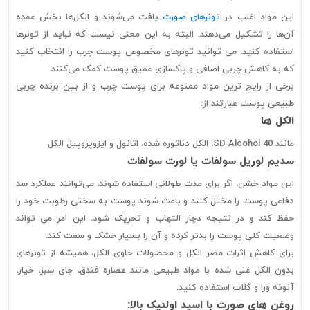
این مواد اغلب در
تونرهای صورت
یافت می‌شوند و الکل‌ها بخش عمده
آن‌ها را تشکیل می‌دهند. البته به این معنی نیست که نباید از تونرها
استفاده کنید. می توانید تونرهای مخصوص پوست چرب را انتخاب کنید
که به کاهش چربی اضافی و پاکسازی عمیق پوست کمک می‌کنند.
برخی از رایج ترین مواد ممنوعه برای پوست چرب و از بین برنده چربی
طبیعی پوست عبارتند از:
الکل ها
مانند SD Alcohol 40، الکل دناتوره شده، اتانول و ایزوپروپیل الکل
سدیم لوریل سولفات یا لورت سولفات
این مواد خشن، اگر برای مدت طولانی استفاده شوند، می‌توانند عملکرد سد
دفاعی پوست را مختل کنند و باعث شوند پوست به سختی رطوبت خود را
حفظ کند و در نتیجه دچار التهاب و تحریک شود. این امر می تواند
وضعیت کلی پوست را بدتر کرده و آن را بسیار خشک و سفت کند.
برای کاهش اثرات مضر الکل و محصولات حاوی الکل، همیشه از تونرهای
بدون الکل غنی شده با مواد طبیعی مانند عصاره فندق، چای سبز، خیار،
آلوئه ورا و گلاب استفاده کنید.
روغن های صورت با اسید اولئیک بالا: