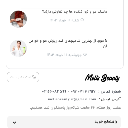
ماسک مو و نرم کننده ها چه تفاوتی دارند؟
شنبه 19 خرداد 1403
5 مورد از بهترین شامپوهای ضد ریزش مو و خواص
آن
چهارشنبه 16 خرداد 1403
برگشت به بالا
شماره تماس :
09307242917 - 02166082599
آدرس ایمیل :
melisbeauty.ir@gmail.com
هفت روز هفته، ۲۴ ساعت شبانه‌روز پاسخگوی شما هستیم.
راهنمای خرید