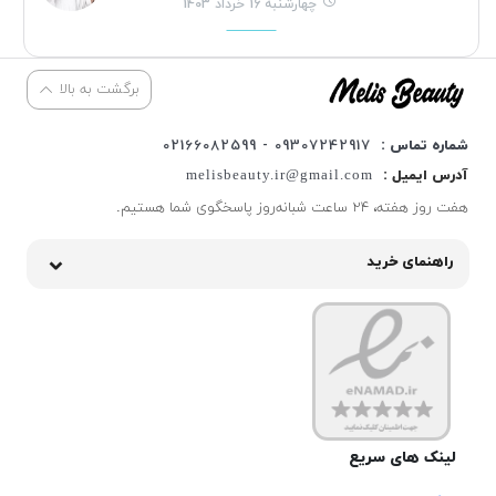
چهارشنبه 16 خرداد 1403
برگشت به بالا
شماره تماس :
09307242917 - 02166082599
آدرس ایمیل :
melisbeauty.ir@gmail.com
هفت روز هفته، ۲۴ ساعت شبانه‌روز پاسخگوی شما هستیم.
راهنمای خرید
لینک های سریع