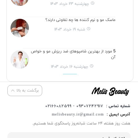
چهارشنبه 23 خرداد 1403
ماسک مو و نرم کننده ها چه تفاوتی دارند؟
شنبه 19 خرداد 1403
5 مورد از بهترین شامپوهای ضد ریزش مو و خواص
آن
چهارشنبه 16 خرداد 1403
برگشت به بالا
شماره تماس :
09307242917 - 02166082599
آدرس ایمیل :
melisbeauty.ir@gmail.com
هفت روز هفته، ۲۴ ساعت شبانه‌روز پاسخگوی شما هستیم.