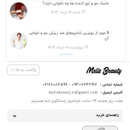
ماسک مو و نرم کننده ها چه تفاوتی دارند؟
شنبه 19 خرداد 1403
5 مورد از بهترین شامپوهای ضد ریزش مو و خواص
آن
چهارشنبه 16 خرداد 1403
برگشت به بالا
شماره تماس :
09307242917 - 02166082599
آدرس ایمیل :
melisbeauty.ir@gmail.com
هفت روز هفته، ۲۴ ساعت شبانه‌روز پاسخگوی شما هستیم.
راهنمای خرید