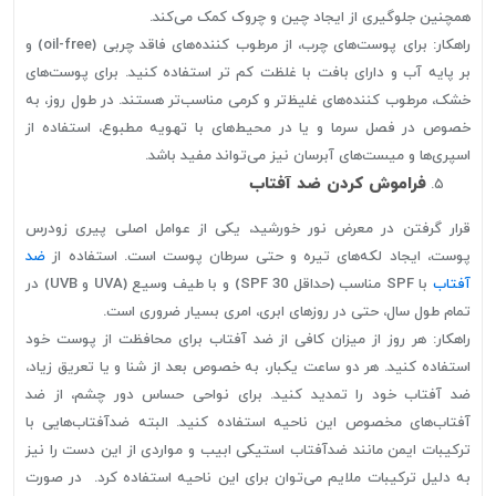
همچنین جلوگیری از ایجاد چین و چروک کمک می‌کند.
راهکار: برای پوست‌های چرب، از مرطوب کننده‌های فاقد چربی (oil-free) و
بر پایه آب و دارای بافت با غلظت کم تر استفاده کنید. برای پوست‌های
خشک، مرطوب کننده‌های غلیظ‌تر و کرمی مناسب‌تر هستند. در طول روز، به
خصوص در فصل سرما و یا در محیط‌های با تهویه مطبوع، استفاده از
اسپری‌ها و میست‌های آبرسان نیز می‌تواند مفید باشد.
فراموش کردن ضد آفتاب
قرار گرفتن در معرض نور خورشید، یکی از عوامل اصلی پیری زودرس
پوست، ایجاد لکه‌های تیره و حتی سرطان پوست است. استفاده از
ضد
آفتاب
با SPF مناسب (حداقل SPF 30) و با طیف وسیع (UVA و UVB) در
تمام طول سال، حتی در روزهای ابری، امری بسیار ضروری است.
راهکار: هر روز از میزان کافی از ضد آفتاب برای محافظت از پوست خود
استفاده کنید. هر دو ساعت یکبار، به خصوص بعد از شنا و یا تعریق زیاد،
ضد آفتاب خود را تمدید کنید. برای نواحی حساس دور چشم، از ضد
آفتاب‌های مخصوص این ناحیه استفاده کنید. البته ضدآفتاب‌هایی با
ترکیبات ایمن مانند ضدآفتاب استیکی ابیب و مواردی از این دست را نیز
به دلیل ترکیبات ملایم می‌توان برای این ناحیه استفاده کرد. در صورت