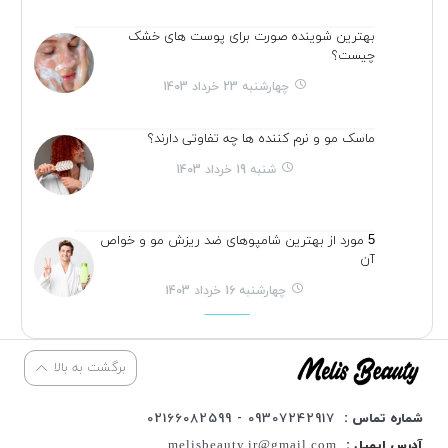
بهترین شوینده صورت برای پوست های خشک
چیست؟
چهارشنبه 23 خرداد 1403
ماسک مو و نرم کننده ها چه تفاوتی دارند؟
شنبه 19 خرداد 1403
5 مورد از بهترین شامپوهای ضد ریزش مو و خواص
آن
چهارشنبه 16 خرداد 1403
برگشت به بالا
شماره تماس :
09307242917 - 02166082599
آدرس ایمیل :
melisbeauty.ir@gmail.com