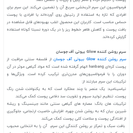
پوست را حجیم کرده و ظاهر چین و چروک را کاهش دهد.
فرمولاسیون این سرم اثربخشی سریع آن را تضمین می‌کند. این سرم برای
افرادی که تازه به استفاده از رتینول روی آورده‌اند یا افرادی با پوست
حساس مناسب است. کاربران این محصول اغلب بهبودهای قابل مشاهده در
بافت پوست و کاهش ظاهر خطوط ریز را در یک دوره نسبتا کوتاه استفاده
گزارش کرده‌اند.
سرم روشن کننده Glow بیوتی آف جوسان
سرم روشن کننده Glow بیوتی آف جوسان
از فلسفه سنتی مراقبت از
پوست کره‌ای hanbang الهام گرفته شده است که مواد گیاهی موثر در آن
دوران را با فرمولاسیون‌های مدرن‌تری ترکیب کرده است. ویژگی‌ها و
ترکیبات این سرم عبارتند از:
نیاسینامید: یک عنصر با چند عملکرد است که به یکنواخت شدن رنگ
پوست، تنظیم تولید سبوم و تقویت سد دفاعی پوست کمک می‌کند.
ترکیبات هان بانگ: عصاره های گیاهی سنتی مانند جینسینگ و ریشه
شیرین بیان که به روشن شدن چهره، افزایش خاصیت ارتجاعی، جلوگیری
از افتادگی پوست و سلامت کلی پوست کمک می‌کند.
بافت سبک و تمرکز بر روشن کنندگی این سرم، آن را به انتخابی محبوب