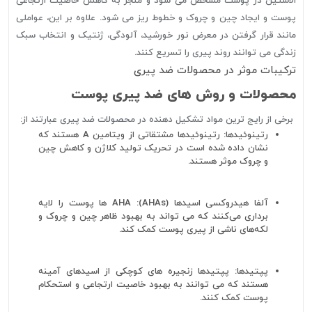
الاستین در پوست مشخص می شود و منجر به کاهش خاصیت ارتجاعی
پوست و ایجاد چین و چروک و خطوط ریز می شود. علاوه بر این، عواملی
مانند قرار گرفتن در معرض نور خورشید، آلودگی، ژنتیک و انتخاب سبک
زندگی می توانند روند پیری را تسریع کنند.
ترکیبات موثر در محصولات ضد پیری
محصولات و روش های ضد پیری پوست
برخی از رایج ترین مواد تشکیل دهنده در محصولات ضد پیری عبارتند از:
رتینوئیدها: رتینوئیدها مشتقاتی از ویتامین A هستند که
نشان داده شده است در تحریک تولید کلاژن و کاهش چین
و چروک موثر هستند.
آلفا هیدروکسی اسیدها (AHAs): AHA ها پوست را لایه
برداری می‌کنند که می تواند به بهبود ظاهر چین و چروک و
لکه‌های ناشی از پیری پوست کمک کند.
پپتیدها: پپتیدها زنجیره های کوچکی از اسیدهای آمینه
هستند که می توانند به بهبود خاصیت ارتجاعی و استحکام
پوست کمک کنند.