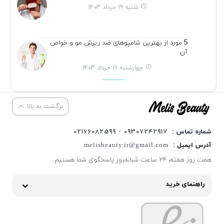
شنبه 19 خرداد 1403
5 مورد از بهترین شامپوهای ضد ریزش مو و خواص
آن
چهارشنبه 16 خرداد 1403
برگشت به بالا
شماره تماس :
09307242917 - 02166082599
آدرس ایمیل :
melisbeauty.ir@gmail.com
هفت روز هفته، ۲۴ ساعت شبانه‌روز پاسخگوی شما هستیم.
راهنمای خرید