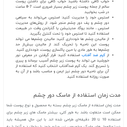
خواب کافی داشته باشید: خواب کافی برای داشتن پوست
سالم از جمله پوست زیر چشم بسیار ضروری است. 7-8 ساعت
در شب بخوابید.
استرس خود را مدیریت کنید: استرس می‌تواند به سیاهی
دور چشم و پف دور چشم منجر شود. از روش‌های مدیریت
استرس ، مانند یوگا، مدیتیشن یا گذراندن وقت در طبیعت
استفاده کنید تا استرس خود را تحت کنترل بگیرید.
از مالیدن چشم ها خودداری کنید: مالیدن چشم‌ها می تواند
پوست این ناحیه را تحریک کند. از مالیدن بیش‌از حد
چشم‌ها به طور عادی یا حین پاکسازی پوست، خودداری کنید.
از
کرم ضد آفتاب
استفاده کنید: قرار گرفتن در معرض نور
خورشید می تواند به پوست زیر چشم آسیب برساند و پیری
را تسریع کند. یک کرم ضدآفتاب انتخاب کنید که استفاده از
آن برای ناحیه دور چشم نیز ایمن و مناسب باشد و از آن به
صورت روزانه استفاده کنید.
مدت زمان استفاده از ماسک دور چشم
مدت زمان استفاده از ماسک زیر چشم بسته به محصول و نوع پوست شما
ممکن است متفاوت باشد. به طور کلی، بیشتر ماسک های زیر چشم برای
استفاده 10 تا 20 دقیقه‌ای طراحی شده اند. با این حال، همیشه باید
دستورالعمل های ماسک مخصوص زیر چشم خود را بخوانید و آنها را به