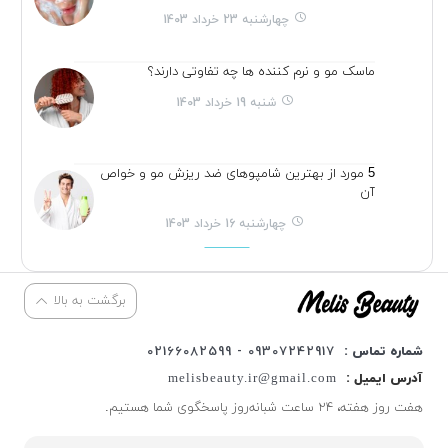
چهارشنبه 23 خرداد 1403
ماسک مو و نرم کننده ها چه تفاوتی دارند؟
شنبه 19 خرداد 1403
5 مورد از بهترین شامپوهای ضد ریزش مو و خواص
آن
چهارشنبه 16 خرداد 1403
برگشت به بالا
شماره تماس :
09307242917 - 02166082599
آدرس ایمیل :
melisbeauty.ir@gmail.com
هفت روز هفته، ۲۴ ساعت شبانه‌روز پاسخگوی شما هستیم.