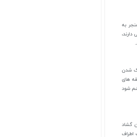
نجر به
 دارند،
زک شدن
قه های
شم شود
ن گشاد
 اطراف