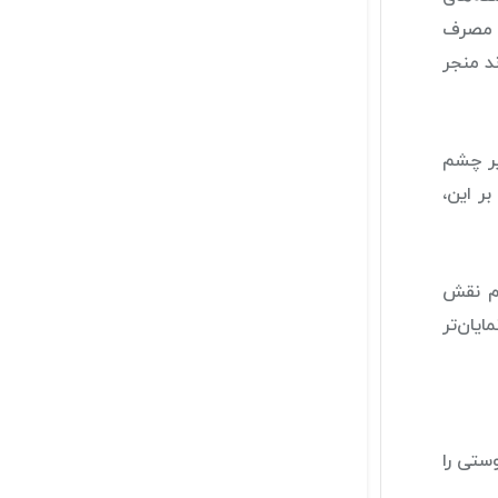
ن مصرف
د منجر
یر چشم
ر این،
شم نقش
یان‌تر
ستی را