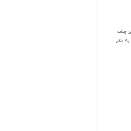
یر چشم
به نظر