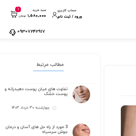
1
سبد خرید
حساب کاربری
۱,۵۸۰,۰۰۰
تومان
ورود / ثبت نام
09307242917
مطالب مرتبط
تفاوت های میان پوست دهیدراته و
پوست خشک
چهارشنبه 30 خرداد 1403
3 مورد از راه حل های آسان و درمان
جوش سرسیاه