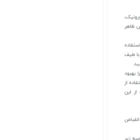
رونیک،
هش ظاهر
ستفاده
 یک ضد آفتاب با طیف
ست را بهبود
اده از
از این
 به کاهش پف و انقباض
یه زیر