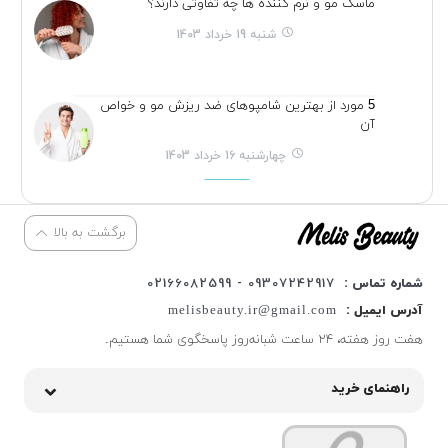
ماسک مو و نرم کننده ها چه تفاوتی دارند؟
شنبه 19 خرداد 1403
5 مورد از بهترین شامپوهای ضد ریزش مو و خواص
آن
چهارشنبه 16 خرداد 1403
برگشت به بالا
شماره تماس :
09307242917 - 02166082599
آدرس ایمیل :
melisbeauty.ir@gmail.com
هفت روز هفته، ۲۴ ساعت شبانه‌روز پاسخگوی شما هستیم.
راهنمای خرید