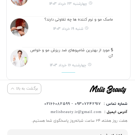
چهارشنبه 23 خرداد 1403
ماسک مو و نرم کننده ها چه تفاوتی دارند؟
شنبه 19 خرداد 1403
5 مورد از بهترین شامپوهای ضد ریزش مو و خواص
آن
چهارشنبه 16 خرداد 1403
برگشت به بالا
شماره تماس :
09307242917 - 02166082599
آدرس ایمیل :
melisbeauty.ir@gmail.com
هفت روز هفته، ۲۴ ساعت شبانه‌روز پاسخگوی شما هستیم.