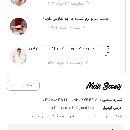
چهارشنبه 23 خرداد 1403
ماسک مو و نرم کننده ها چه تفاوتی دارند؟
شنبه 19 خرداد 1403
5 مورد از بهترین شامپوهای ضد ریزش مو و خواص
آن
چهارشنبه 16 خرداد 1403
برگشت به بالا
شماره تماس :
09307242917 - 02166082599
آدرس ایمیل :
melisbeauty.ir@gmail.com
هفت روز هفته، ۲۴ ساعت شبانه‌روز پاسخگوی شما هستیم.