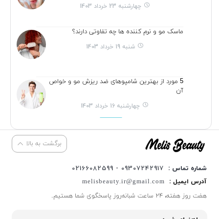
چهارشنبه 23 خرداد 1403
ماسک مو و نرم کننده ها چه تفاوتی دارند؟
شنبه 19 خرداد 1403
5 مورد از بهترین شامپوهای ضد ریزش مو و خواص
آن
چهارشنبه 16 خرداد 1403
برگشت به بالا
شماره تماس :
09307242917 - 02166082599
آدرس ایمیل :
melisbeauty.ir@gmail.com
هفت روز هفته، ۲۴ ساعت شبانه‌روز پاسخگوی شما هستیم.