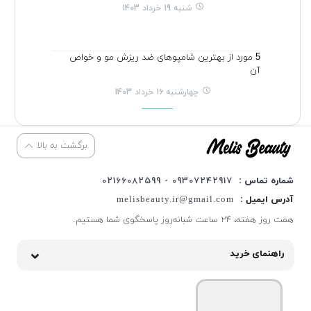
شنبه 19 خرداد 1403
5 مورد از بهترین شامپوهای ضد ریزش مو و خواص
آن
چهارشنبه 16 خرداد 1403
برگشت به بالا
شماره تماس :
09307242917 - 02166082599
آدرس ایمیل :
melisbeauty.ir@gmail.com
هفت روز هفته، ۲۴ ساعت شبانه‌روز پاسخگوی شما هستیم.
راهنمای خرید