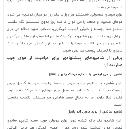
غدد چربی بیشتر روی پوست سر این افراد است که باعث چرب شدن سریع
تر موها می شود.
برای موهای معمولی، شستشو هر روز یا یک روز در میان توصیه می شود.
موهای ضخیم و مجعد را می توان تا سه روز بدون شستشو نگه داشت.
شامپو ضد پوسته و خارش فیلیپ کینگزلی، انتخاب مورد علاقه من برای
موهای چرب است. این شامپو با ترکیبات ملایم اما موثر، از جمله پیروکتون
اولامین و لوريل بتائين، موها را به طور عمیق پاکسازی می کند و باعث
قرمزی یا تحریک پوست سر نمی شود.
برخی از شامپوهای پیشنهادی برای مراقبت از موی چرب
عبارتند از:
شامپو او جی ایکس با عصاره درخت چای و نعناع
این شامپو با تنظیم ترشح چربی و حفظ رطوبت مو، به کنترل چربی
پوست سر کمک می کند. این محصول برای موهای ضخیم که به مرطوب
کننده نیاز دارند اما به دنبال حفظ شادابی مو هستند، انتخاب مناسبی
است.
شامپو ساندی از برند بامبل اند بامبل
این شامپو یک پاک کننده قوی برای موهای چرب است. شامپو ساندی
تمامی مواد انباشته شده روی مو، از جمله آلودگی ها، چربی اضافی،