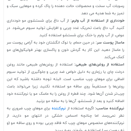
رسوبات آب سخت و محصولات حالت دهنده را پاک کرده و موهایی سبک و
تمیز به شما هدیه می دهد.
خودداری از استفاده از آب ولرم:
از آب داغ برای شستشوی مو خودداری
کنید. آب داغ باعث تحریک غدد چربی و افزایش تولید سبوم می‌شود. در
عوض، از آب ولرم یا خنک برای شستشو استفاده کنید.
ماساژ پوست سر:
در حین حمام، با نوک انگشتان خود به آرامی پوست سر
را ماساژ دهید. این کار به گردش خون و پاکسازی بهتر فولیکول‌های مو
کمک می‌کند.
استفاده از روغن‌های طبیعی:
استفاده از روغن‌های طبیعی مانند روغن
درخت چای یا رزماری به دلیل خواص ضد چربی و جلوگیری از تولید سبوم
اضافی برای موهای چرب مناسب است. البته توجه داشته باشید که این
روغن‌ها را مستقیماً روی ساقه مو استفاده نکنید، زیرا می‌تواند باعث
چرب‌تر شدن آن‌ها شود. چند قطره از روغن را به ماسک مو یا نرم‌کننده خود
اضافه کنید و بعد از شستشو، آن‌ها را به ساقه مو بزنید.
نرم‌کننده مناسب:
اگرچه استفاده از
نرم‌کننده
برای موهای چرب ضروری به
نظر نمی‌رسد، اما چنانچه احساس خشکی در انتهای مو دارید، از
نرم‌کننده‌های مخصوص موهای چرب که فاقد چربی بوده و روی ساقه مو (و
نه پوست سر) استفاده می‌شوند، بهره ببرید.