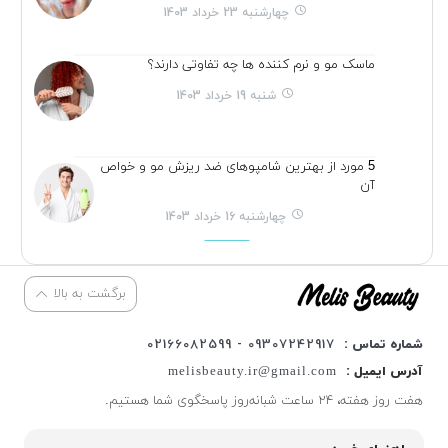
چهارشنبه 23 خرداد 1403
ماسک مو و نرم کننده ها چه تفاوتی دارند؟
شنبه 19 خرداد 1403
5 مورد از بهترین شامپوهای ضد ریزش مو و خواص
آن
چهارشنبه 16 خرداد 1403
برگشت به بالا
شماره تماس :
09307242917 - 02166082599
آدرس ایمیل :
melisbeauty.ir@gmail.com
هفت روز هفته، ۲۴ ساعت شبانه‌روز پاسخگوی شما هستیم.