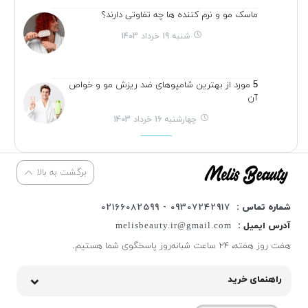
ماسک مو و نرم کننده ها چه تفاوتی دارند؟
شنبه 19 خرداد 1403
5 مورد از بهترین شامپوهای ضد ریزش مو و خواص
آن
چهارشنبه 16 خرداد 1403
برگشت به بالا
شماره تماس :
09307242917 - 02166082599
آدرس ایمیل :
melisbeauty.ir@gmail.com
هفت روز هفته، ۲۴ ساعت شبانه‌روز پاسخگوی شما هستیم.
راهنمای خرید