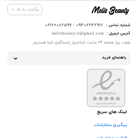
برگشت به بالا
شماره تماس :
09307242917 - 02166082599
آدرس ایمیل :
melisbeauty.ir@gmail.com
هفت روز هفته، ۲۴ ساعت شبانه‌روز پاسخگوی شما هستیم.
راهنمای خرید
لینک های سریع
پیگیری سفارشات
قوانین و مقررات