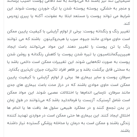
شیمیایی تند نیز باشند که می‌توانند به سد دفاعی پوست آسیب برسانند
و منجر به خشکی، پوسته پوسته شدن یا ترک خوردن پوست شوند. این
شرایط می تواند پوست را مستعد ابتلا به عفونت، آکنه یا پیری زودرس
کند.
تغییر رنگ و رنگدانه پوست: برخی از لوازم آرایشی با کیفیت پایین ممکن
است حاوی موادی مانند جیوه، سرب یا هیدروکینون باشند که می توانند
رنگ یا تن پوست را تغییر دهند. این مواد می‌توانند باعث ایجاد
هیپرپیگمانتاسیون یا تیره شدن پوست یا کاهش رنگدانه و روشن شدن
پوست به صورت لکه‌هایی شوند. این تغییرات ممکن است دائمی باشد یا
به سختی قابل برگشت باشد و بر ظاهر افراد تاثیرات جبران ناپذیری بگذارد.
سرطان پوست و سایر بیماری ها: برخی از لوازم آرایشی با کیفیت پایین
ممکن است حاوی موادی باشند که در دراز مدت باعث بیماری های جدی
مانند سرطان، نارسایی اندام‌ها یا اختلالات عصبی شوند. این مواد ممکن
است شامل آرسنیک، آزبست یا فرمالدئید باشد که می‌توانند در طول زمان
در بدن تجمع کنند و در عملکرد طبیعی سلول ها، بافت ها یا اندام ها
اختلال ایجاد کنند. این بیماری ها حتی ممکن است در مواردی تهدید کننده
زندگی باشند و ممکن است به درمان یا مداخله پزشکی گسترده نیاز داشته
باشند.