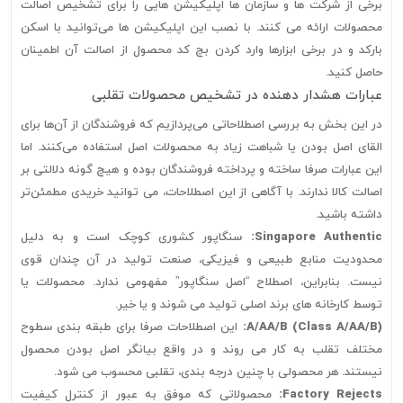
برخی از شرکت ها و سازمان ها اپلیکیشن هایی را برای تشخیص اصالت
محصولات ارائه می کنند. با نصب این اپلیکیشن ها می‌توانید با اسکن
بارکد و در برخی ابزارها وارد کردن بچ کد محصول از اصالت آن اطمینان
حاصل کنید.
عبارات هشدار دهنده در تشخیص محصولات تقلبی
در این بخش به بررسی اصطلاحاتی می‌پردازیم که فروشندگان از آن‌ها برای
القای اصل بودن یا شباهت زیاد به محصولات اصل استفاده می‌کنند. اما
این عبارات صرفا ساخته و پرداخته فروشندگان بوده و هیچ گونه دلالتی بر
اصالت کالا ندارند. با آگاهی از این اصطلاحات، می توانید خریدی مطمئن‌تر
داشته باشید.
Singapore Authentic:
سنگاپور کشوری کوچک است و به دلیل
محدودیت منابع طبیعی و فیزیکی، صنعت تولید در آن چندان قوی
نیست. بنابراین، اصطلاح “اصل سنگاپور” مفهومی ندارد. محصولات یا
توسط کارخانه های برند اصلی تولید می شوند و یا خیر.
A/AA/B (Class A/AA/B):
این اصطلاحات صرفا برای طبقه بندی سطوح
مختلف تقلب به کار می روند و در واقع بیانگر اصل بودن محصول
نیستند. هر محصولی با چنین درجه بندی، تقلبی محسوب می شود.
Factory Rejects:
محصولاتی که موفق به عبور از کنترل کیفیت