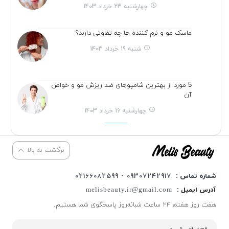
چهارشنبه 23 خرداد 1403
ماسک مو و نرم کننده ها چه تفاوتی دارند؟
شنبه 19 خرداد 1403
5 مورد از بهترین شامپوهای ضد ریزش مو و خواص
آن
چهارشنبه 16 خرداد 1403
برگشت به بالا
شماره تماس :
09307242917 - 02166082599
آدرس ایمیل :
melisbeauty.ir@gmail.com
هفت روز هفته، ۲۴ ساعت شبانه‌روز پاسخگوی شما هستیم.