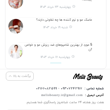
چهارشنبه 23 خرداد 1403
ماسک مو و نرم کننده ها چه تفاوتی دارند؟
شنبه 19 خرداد 1403
5 مورد از بهترین شامپوهای ضد ریزش مو و خواص
آن
چهارشنبه 16 خرداد 1403
برگشت به بالا
شماره تماس :
09307242917 - 02166082599
آدرس ایمیل :
melisbeauty.ir@gmail.com
هفت روز هفته، ۲۴ ساعت شبانه‌روز پاسخگوی شما هستیم.