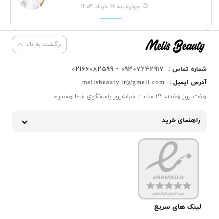
چهارشنبه 16 خرداد 1403
برگشت به بالا
شماره تماس :
09307242917 - 02166082599
آدرس ایمیل :
melisbeauty.ir@gmail.com
هفت روز هفته، ۲۴ ساعت شبانه‌روز پاسخگوی شما هستیم.
راهنمای خرید
لینک های سریع