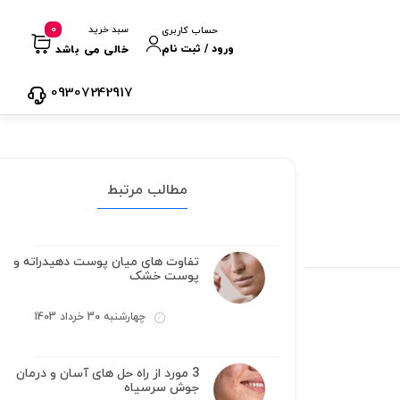
0
سبد خرید
حساب کاربری
ورود / ثبت نام
خالی می باشد
09307242917
مطالب مرتبط
تفاوت های میان پوست دهیدراته و
پوست خشک
چهارشنبه 30 خرداد 1403
3 مورد از راه حل های آسان و درمان
جوش سرسیاه