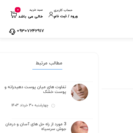
0
سبد خرید
حساب کاربری
ورود / ثبت نام
خالی می باشد
09307242917
مطالب مرتبط
تفاوت های میان پوست دهیدراته و
پوست خشک
چهارشنبه 30 خرداد 1403
3 مورد از راه حل های آسان و درمان
جوش سرسیاه