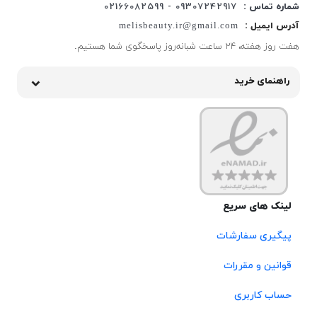
شماره تماس :
09307242917 - 02166082599
آدرس ایمیل :
melisbeauty.ir@gmail.com
هفت روز هفته، ۲۴ ساعت شبانه‌روز پاسخگوی شما هستیم.
راهنمای خرید
لینک های سریع
پیگیری سفارشات
قوانین و مقررات
حساب کاربری