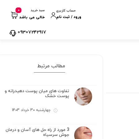
0
سبد خرید
حساب کاربری
ورود / ثبت نام
خالی می باشد
09307242917
مطالب مرتبط
تفاوت های میان پوست دهیدراته و
پوست خشک
چهارشنبه 30 خرداد 1403
3 مورد از راه حل های آسان و درمان
جوش سرسیاه