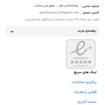
شماره تماس :
09307242917 - 02166082599
آدرس ایمیل :
melisbeauty.ir@gmail.com
هفت روز هفته، ۲۴ ساعت شبانه‌روز پاسخگوی شما هستیم.
راهنمای خرید
لینک های سریع
پیگیری سفارشات
قوانین و مقررات
حساب کاربری