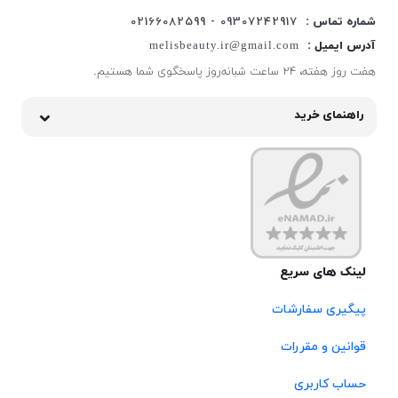
شماره تماس :
09307242917 - 02166082599
آدرس ایمیل :
melisbeauty.ir@gmail.com
هفت روز هفته، ۲۴ ساعت شبانه‌روز پاسخگوی شما هستیم.
راهنمای خرید
لینک های سریع
پیگیری سفارشات
قوانین و مقررات
حساب کاربری