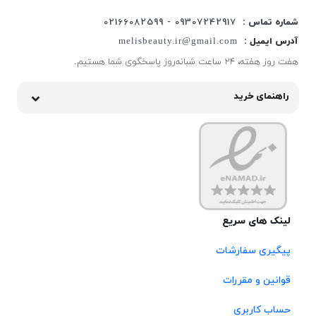
شماره تماس :
09307242917 - 02166082599
آدرس ایمیل :
melisbeauty.ir@gmail.com
هفت روز هفته، ۲۴ ساعت شبانه‌روز پاسخگوی شما هستیم.
راهنمای خرید
لینک های سریع
پیگیری سفارشات
قوانین و مقررات
حساب کاربری